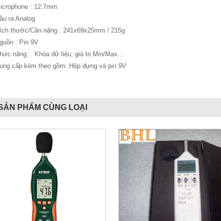
icrophone : 12.7mm
ầu ra Analog
ích thước/Cân nặng : 241x69x25mm / 215g
guồn : Pin 9V
hức năng : Khóa dữ liệu, giá trị Min/Max...
ung cấp kèm theo gồm: Hộp đựng và pin 9V
SẢN PHẨM CÙNG LOẠI