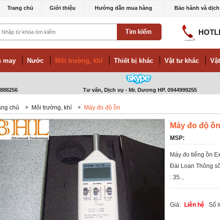
Trang chủ
Giới thiệu
Hướng dẫn mua hàng
Bảo hành và dịch
HOTL
h may
Nước
Môi trường, khí
Thiết bị khác
Vật tư khác
Vật
7888256
Tư vấn, Dịch vụ - Mr. Dương HP. 0944999255
ang chủ
Môi trường, khí
Máy đo độ ồn
Máy đo độ ồn
MSP:
Máy đo tiếng ồn E
Đài Loan Thông số 
: 35...
Giá:
Liên hệ
Số 