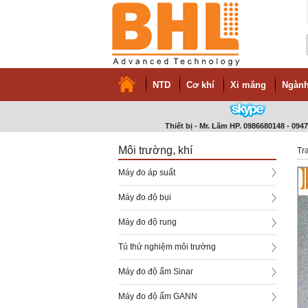
NTD
Cơ khí
Xi măng
Ngàn
Thiết bị - Mr. Lãm HP. 0986680148 - 094
Môi trường, khí
Tr
Máy đo áp suất
Máy đo độ bụi
Máy đo độ rung
Tủ thử nghiệm môi trường
Máy đo độ ẩm Sinar
Máy đo độ ẩm GANN