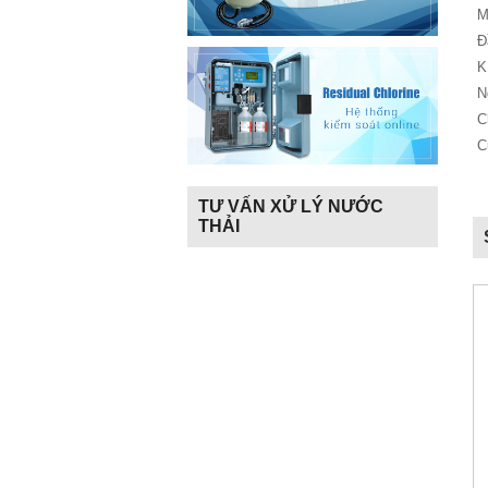
M
Đ
K
N
C
C
TƯ VẤN XỬ LÝ NƯỚC
THẢI