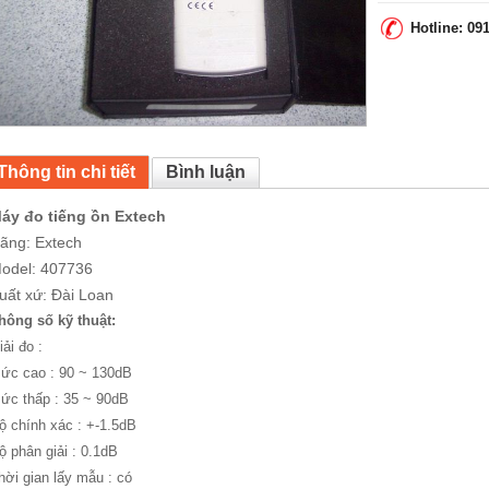
Hotline: 09
Thông tin chi tiết
Bình luận
áy đo tiếng ồn Extech
ãng: Extech
odel: 407736
uất xứ: Đài Loan
hông số kỹ thuật:
iải đo :
ức cao : 90 ~ 130dB
ức thấp : 35 ~ 90dB
ộ chính xác : +-1.5dB
ộ phân giải : 0.1dB
hời gian lấy mẫu : có