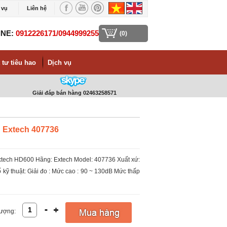
 vụ
Liên hệ
INE:
0912226171/0944999255
(0)
 tư tiêu hao
Dịch vụ
Giải đáp bán hàng 02463258571
 Extech 407736
xtech HD600 Hãng: Extech Model: 407736 Xuất xứ:
kỹ thuật: Giải đo : Mức cao : 90 ~ 130dB Mức thấp
lượng: