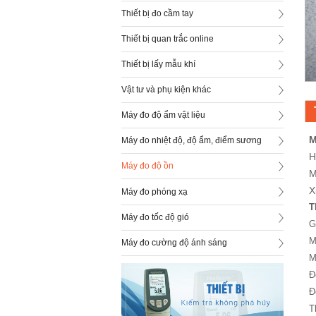
Thiết bị đo cầm tay
Thiết bị quan trắc online
Thiết bị lấy mẫu khí
Vật tư và phụ kiện khác
Máy đo độ ẩm vật liệu
M
Máy đo nhiệt độ, độ ẩm, điểm sương
H
Máy đo độ ồn
M
X
Máy đo phóng xạ
T
Máy đo tốc độ gió
G
M
Máy đo cường độ ánh sáng
M
Đ
Đ
T