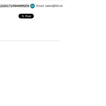
12226171/0944999255
Email:
sales@bhl.vn