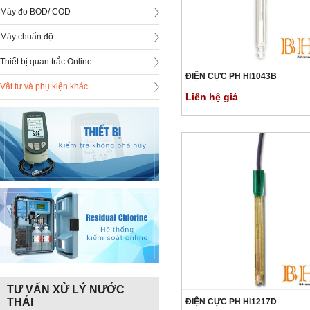
Máy đo BOD/ COD
Máy chuẩn độ
Thiết bị quan trắc Online
ĐIỆN CỰC PH HI1043B
Vật tư và phụ kiện khác
Liên hệ giá
TƯ VẤN XỬ LÝ NƯỚC
THẢI
ĐIỆN CỰC PH HI1217D