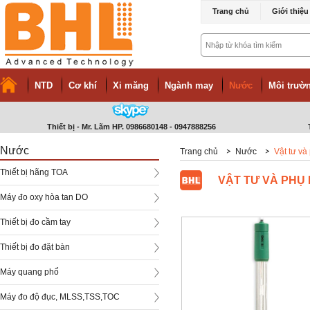
Trang chủ
Giới thiệu
NTD
Cơ khí
Xi măng
Ngành may
Nước
Môi trườn
Thiết bị - Mr. Lãm HP. 0986680148 - 0947888256
Nước
Trang chủ
Nước
Vật tư và
Thiết bị hãng TOA
VẬT TƯ VÀ PHỤ
Máy đo oxy hòa tan DO
Thiết bị đo cầm tay
Thiết bị đo đặt bàn
Máy quang phổ
Máy đo độ đục, MLSS,TSS,TOC