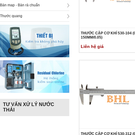
Bàn map - Bàn rà chuẩn
Thước quang
THƯỚC CẶP CƠ KHÍ 530-104 (
150MM/0.05)
Liên hệ giá
TƯ VẤN XỬ LÝ NƯỚC
THẢI
THƯỚC CẶP CƠ KHÍ 530-312 (