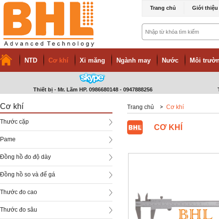
Trang chủ
Giới thiệu
NTD
Cơ khí
Xi măng
Ngành may
Nước
Môi trườn
Thiết bị - Mr. Lãm HP. 0986680148 - 0947888256
Cơ khí
Trang chủ
Cơ khí
Thước cặp
CƠ KHÍ
Pame
Đồng hồ đo độ dày
Đồng hồ so và đế gá
Thước đo cao
Thước đo sâu