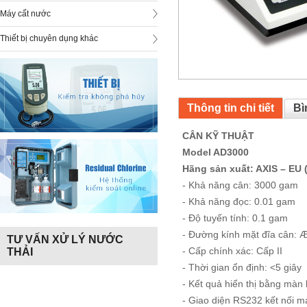
Máy cất nước
Thiết bị chuyên dụng khác
Thông tin chi tiết
Bì
CÂN KỸ THUẬT
Model AD3000
Hãng sản xuất: AXIS – EU 
- Khả năng cân: 3000 gam
- Khả năng đọc: 0.01 gam
- Độ tuyến tính: 0.1 gam
- Đường kính mặt đĩa cân:
TƯ VẤN XỬ LÝ NƯỚC
- Cấp chính xác: Cấp II
THẢI
- Thời gian ổn định: <5 giây
- Kết quả hiển thị bằng màn
- Giao diện RS232 kết nối má