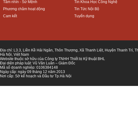
Tầm nhìn - Sứ Mệnh
Tin Khoa Học Công Nghệ
Phương châm hoạt động
Tin Tức Nội Bộ
Cam kết
Tuyển dụng
Địa chỉ: L3.3, Liền Kề Hải Ngân, Thôn Thượng, Xã Thanh Liệt, Huyện Thanh Trì, 
Hà Nội, Việt Nam
Website thuộc sở hữu của Công ty TNHH Thiết bị Kỹ thuật BHL
Đại diện pháp luật: Vũ Văn Luân – Giám Đốc
Mã số doanh nghiệp: 0106384148
Ngày cấp: ngày 09 tháng 12 năm 2013
Nơi cấp: Sở kế hoạch và Đầu tư Tp.Hà Nội