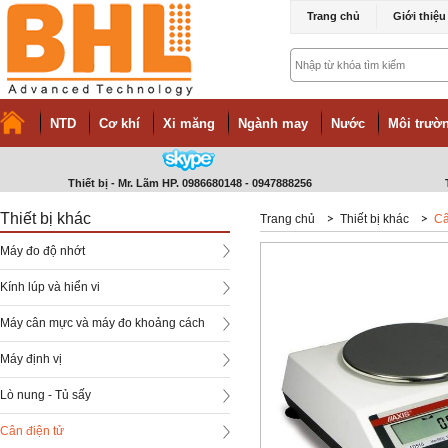
Trang chủ
Giới thiệu
NTD
Cơ khí
Xi măng
Ngành may
Nước
Môi trườn
Thiết bị - Mr. Lãm HP. 0986680148 - 0947888256
Thiết bị khác
Trang chủ
Thiết bị khác
Câ
Máy đo độ nhớt
Kính lúp và hiển vi
Máy cân mực và máy đo khoảng cách
Máy định vị
Lò nung - Tủ sấy
Cân điện tử