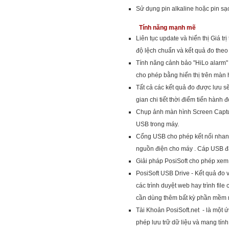
Sử dụng pin alkaline hoặc pin sạ
Tính năng mạnh mẽ
Liên tục update và hiển thị Giá trị 
độ lệch chuẩn và kết quả đo theo 
Tính năng cảnh bảo "HiLo alarm" 
cho phép bằng hiển thị trên màn 
Tất cả các kết quả đo được lưu sẽ
gian chi tiết thời điểm tiến hành đ
Chụp ảnh màn hình Screen Captur
USB trong máy.
Cổng USB cho phép kết nối nhanh
nguồn điện cho máy . Cáp USB đ
Giải pháp PosiSoft cho phép xem,
PosiSoft USB Drive - Kết quả đo v
các trình duyệt web hay trình fi
cần dùng thêm bất kỳ phần mềm 
Tài Khoản PosiSoft.net - là một 
phép lưu trữ dữ liệu và mang tín