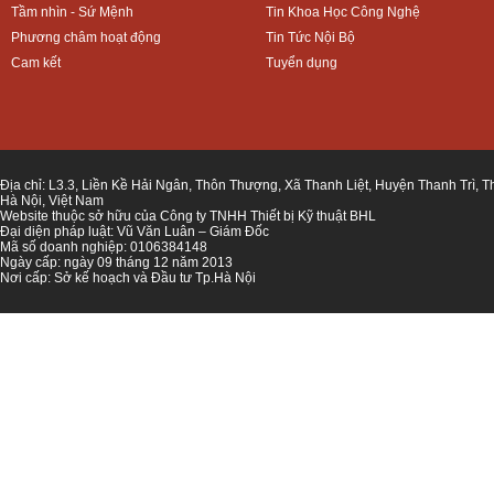
Tầm nhìn - Sứ Mệnh
Tin Khoa Học Công Nghệ
Phương châm hoạt động
Tin Tức Nội Bộ
Cam kết
Tuyển dụng
Địa chỉ: L3.3, Liền Kề Hải Ngân, Thôn Thượng, Xã Thanh Liệt, Huyện Thanh Trì, 
Hà Nội, Việt Nam
Website thuộc sở hữu của Công ty TNHH Thiết bị Kỹ thuật BHL
Đại diện pháp luật: Vũ Văn Luân – Giám Đốc
Mã số doanh nghiệp: 0106384148
Ngày cấp: ngày 09 tháng 12 năm 2013
Nơi cấp: Sở kế hoạch và Đầu tư Tp.Hà Nội