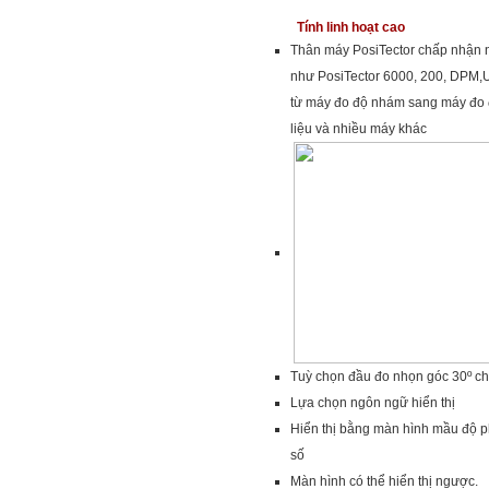
Tính linh hoạt cao
Thân máy PosiTector chấp nhận nh
như PosiTector
6000
,
200
,
DPM
,
từ máy đo độ nhám sang máy đo 
liệu và nhiều máy khác
Tuỳ chọn đầu đo nhọn góc 30º ch
Lựa chọn ngôn ngữ hiển thị
Hiển thị bằng màn hình mầu độ p
số
Màn hình có thể hiển thị ngược.