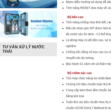
Manu điều hướng sử dụng dễ dàn
Tính năng RESET đưa máy về cài 
Độ bền cao
Tính năng chống chịu thời tiết, c
Đầu đo nhọn góc 60º được làm bằ
độ chính xác ổn định - Có thể tha
Là dòng máy có độ bền cao, sử dụ
nghiệm.
TƯ VẤN XỬ LÝ NƯỚC
THẢI
Chống sốc bằng vỏ bọc cao su có m
chuyển khi đo lường.
Bảo hành 01 năm với cả thân máy
Độ chính xác cao
Tích hợp chức năng bù nhiệt đảm
Chứng chỉ hiệu chuẩn tuân thủ th
Cung cấp kèm theo tấm chuẩn Z
bằng kim loại
Tuân thủ các tiêu chuẩn Hoa Kỳ và
chuẩn ASTM D4417 Method B v