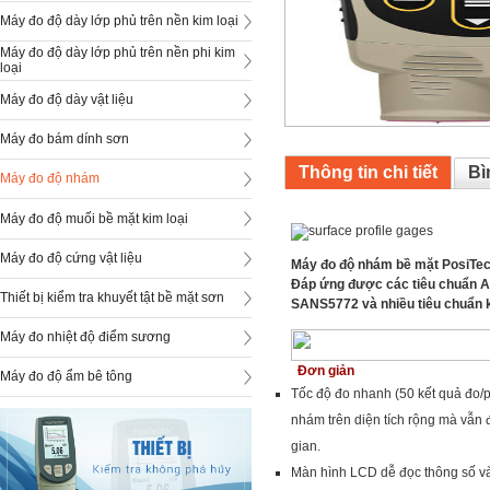
Máy đo độ dày lớp phủ trên nền kim loại
Máy đo độ dày lớp phủ trên nền phi kim
loại
Máy đo độ dày vật liệu
Máy đo bám dính sơn
Thông tin chi tiết
Bì
Máy đo độ nhám
Máy đo độ muối bề mặt kim loại
Máy đo độ cứng vật liệu
Máy đo độ nhám bề mặt PosiTecto
Đáp ứng được các tiêu chuẩn
A
Thiết bị kiểm tra khuyết tật bề mặt sơn
SANS5772 và nhiều tiêu chuẩn 
Máy đo nhiệt độ điểm sương
Đơn giản
Máy đo độ ẩm bê tông
Tốc độ đo nhanh (50 kết quả đo/ph
nhám trên diện tích rộng mà vẫn 
gian.
Màn hình LCD dễ đọc thông số và