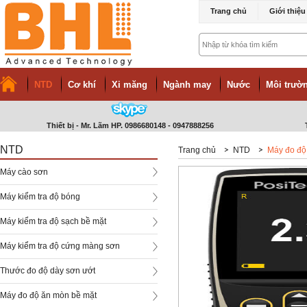
Trang chủ
Giới thiệu
NTD
Cơ khí
Xi măng
Ngành may
Nước
Môi trườn
Thiết bị - Mr. Lãm HP. 0986680148 - 0947888256
NTD
Trang chủ
NTD
Máy đo đ
Máy cào sơn
Máy kiểm tra độ bóng
Máy kiểm tra độ sạch bề mặt
Máy kiểm tra độ cứng màng sơn
Thước đo độ dày sơn ướt
Máy đo độ ăn mòn bề mặt