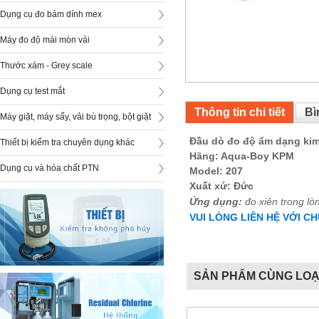
Dụng cụ đo bám dính mex
Máy đo độ mài mòn vải
Thước xám - Grey scale
Dụng cụ test mắt
Thông tin chi tiết
Bì
Máy giặt, máy sấy, vải bù trọng, bột giặt
Đầu dò đo độ ẩm dạng ki
Thiết bị kiểm tra chuyên dụng khác
Hãng: Aqua-Boy KPM
Dụng cụ và hóa chất PTN
Model: 207
Xuất xứ: Đức
Ứng dụng:
đo xiên trong lòn
VUI LÒNG LIÊN HỆ VỚI C
SẢN PHẨM CÙNG LOẠ