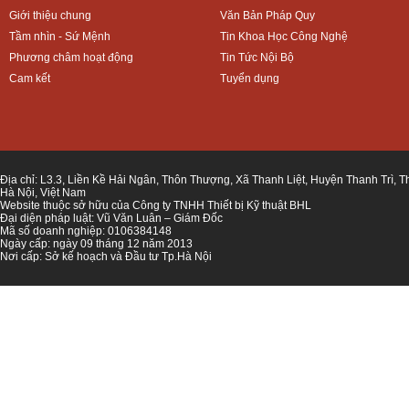
Giới thiệu chung
Văn Bản Pháp Quy
Tầm nhìn - Sứ Mệnh
Tin Khoa Học Công Nghệ
Phương châm hoạt động
Tin Tức Nội Bộ
Cam kết
Tuyển dụng
Địa chỉ: L3.3, Liền Kề Hải Ngân, Thôn Thượng, Xã Thanh Liệt, Huyện Thanh Trì, 
Hà Nội, Việt Nam
Website thuộc sở hữu của Công ty TNHH Thiết bị Kỹ thuật BHL
Đại diện pháp luật: Vũ Văn Luân – Giám Đốc
Mã số doanh nghiệp: 0106384148
Ngày cấp: ngày 09 tháng 12 năm 2013
Nơi cấp: Sở kế hoạch và Đầu tư Tp.Hà Nội