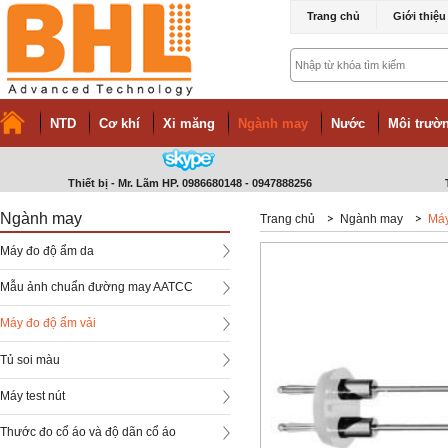
Trang chủ
Giới thiệu
NTD
Cơ khí
Xi măng
Ngành may
Nước
Môi trườn
Thiết bị - Mr. Lãm HP. 0986680148 - 0947888256
Ngành may
Trang chủ
Ngành may
Máy
Máy đo độ ẩm da
Mẫu ảnh chuẩn đường may AATCC
Máy đo độ ẩm vải
Tủ soi màu
Máy test nút
Thước đo cổ áo và độ dãn cổ áo