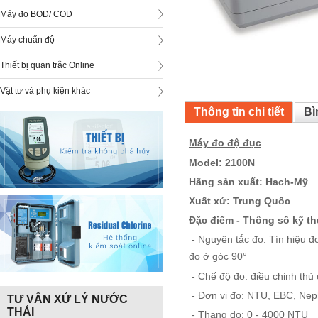
Máy đo BOD/ COD
Máy chuẩn độ
Thiết bị quan trắc Online
Vật tư và phụ kiện khác
Thông tin chi tiết
Bì
Máy đo độ đục
Model: 2100N
Hãng sản xuất: Hach-Mỹ
Xuất xứ: Trung Quốc
Đặc điểm - Thông số kỹ th
- Nguyên tắc đo: Tín hiệu đo 
đo ở góc 90°
- Chế độ đo: điều chỉnh thủ 
- Đơn vị đo: NTU, EBC, Nep
TƯ VẤN XỬ LÝ NƯỚC
THẢI
- Thang đo: 0 - 4000 NTU