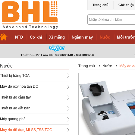
Trang chủ
Giới thiệu
NTD
Cơ khí
Xi măng
Ngành may
Nước
Môi trườn
Thiết bị - Mr. Lãm HP. 0986680148 - 0947888256
Nước
Trang chủ
Nước
Máy đo đ
Thiết bị hãng TOA
Máy đo oxy hòa tan DO
Thiết bị đo cầm tay
Thiết bị đo đặt bàn
Máy quang phổ
Máy đo độ đục, MLSS,TSS,TOC