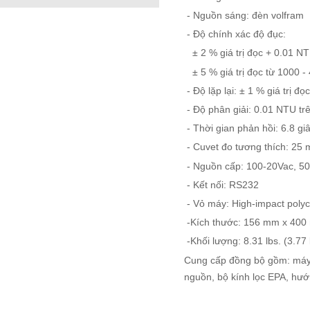
- Nguồn sáng: đèn volfram
- Độ chính xác độ đục:
± 2 % giá trị đọc + 0.01 N
± 5 % giá trị đọc từ 1000 
- Độ lặp lại: ± 1 % giá trị đ
- Độ phân giải: 0.01 NTU tr
- Thời gian phản hồi: 6.8 g
- Cuvet đo tương thích: 25 
- Nguồn cấp: 100-20Vac
- Kết nối: RS232
- Vỏ máy: High-impact polyc
-Kích thước: 156 mm x 40
-Khối lượng: 8.31 lbs. (3.77
Cung cấp đồng bộ gồm: máy ch
nguồn, bộ kính lọc EPA, hư